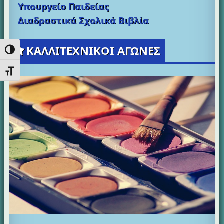
Υπουργείο Παιδείας
Διαδραστικά Σχολικά Βιβλία
ΚΑΛΛΙΤΕΧΝΙΚΟΙ ΑΓΩΝΕΣ
Εναλλαγή Υψηλής Αντίθεσης
Εναλλαγή Μεγέθους Γραμμάτων