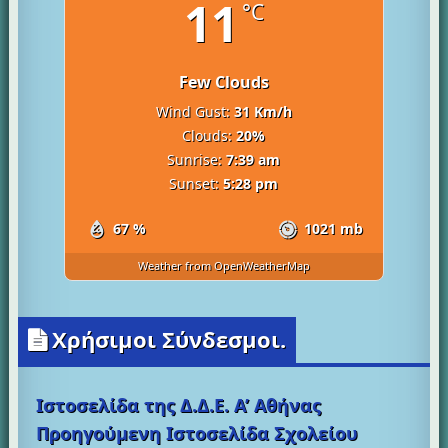
11
γλώσσες-
°C
σχέδια)"
Few Clouds
Wind Gust:
31 Km/h
Clouds:
20%
Sunrise:
7:39 am
Sunset:
5:28 pm
67 %
1021 mb
Weather from OpenWeatherMap
Χρήσιμοι Σύνδεσμοι.
Ιστοσελίδα της Δ.Δ.Ε. Α’ Αθήνας
Προηγούμενη Ιστοσελίδα Σχολείου