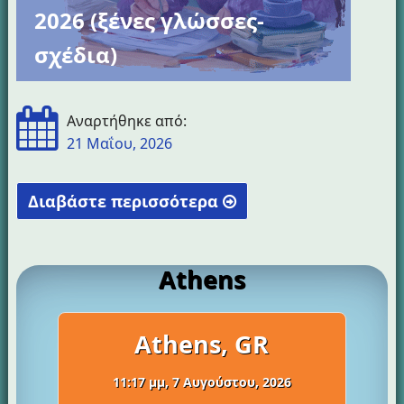
2026 (ξένες γλώσσες-
σχέδια)
Αναρτήθηκε από:
21 Μαΐου, 2026
Διαβάστε περισσότερα
"Εξεταστικά
κέντρα
Athens
ειδικών
μαθημάτων
έτους
Athens, GR
2026
(ξένες
11:17 μμ,
7 Αυγούστου, 2026