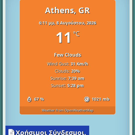
Athens, GR
6:11 μμ,
8 Αυγούστου, 2026
11
°C
Few Clouds
Wind Gust:
31 Km/h
Clouds:
20%
Sunrise:
7:39 am
Sunset:
5:28 pm
67 %
1021 mb
Weather from OpenWeatherMap
Χρήσιμοι Σύνδεσμοι.