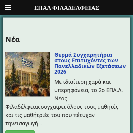
ΕΠΑΛ ΦΙΛΑΔΕΛΦΕΙΑΣ
Προχωρήστε
στο
Νέα
περιεχόμενο
Θερμά Συγχαρητήρια
στους Επιτυχόντες των
Πανελλαδικών Εξετάσεων
2026
Με ιδιαίτερη χαρά και
υπερηφάνεια, το 2ο ΕΠΑ.Λ.
Νέας
Φιλαδέλφειαςσυγχαίρει όλους τους μαθητές
και τις μαθήτριές του που πέτυχαν
τηνεισαγωγή ...