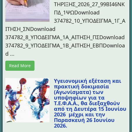
ΤΗΡΙΞΗΣ_2026_27_99ΒΙ46ΝΚ
ΠΔ_1ΨΩDownload
374782_10_ΥΠΟΔΕΙΓΜΑ_1Γ_Α
ΙΤΗΣΗ_ΣΝDownload
374782_8_ΥΠΟΔΕΙΓΜΑ_1Α_ΑΙΤΗΣΗ_ΠΣDownload
374782_9_ΥΠΟΔΕΙΓΜΑ_1Β_ΑΙΤΗΣΗ_ΕΒΠDownloa
d ...
Read More
Yγειονομική εξέταση και
πρακτική δοκιμασία
(Αγωνίσματα) των
υποψηφίων για τα
Τ.Ε.Φ.Α.Α., θα διεξαχθούν
από τη Δευτέρα 15 Ιουνίου
2026 μέχρι και την
Παρασκευή 26 Ιουνίου
2026.