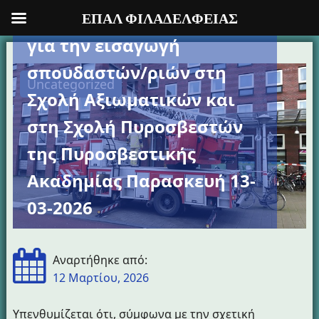
Υπενθύμιση προθεσμίας
ΕΠΑΛ ΦΙΛΑΔΕΛΦΕΙΑΣ
για την εισαγωγή
Προχωρήστε
σπουδαστών/ριών στη
στο
Uncategorized
περιεχόμενο
Σχολή Αξιωματικών και
στη Σχολή Πυροσβεστών
της Πυροσβεστικής
Ακαδημίας Παρασκευή 13-
03-2026
Αναρτήθηκε από:
12 Μαρτίου, 2026
Υπενθυμίζεται ότι, σύμφωνα με την σχετική