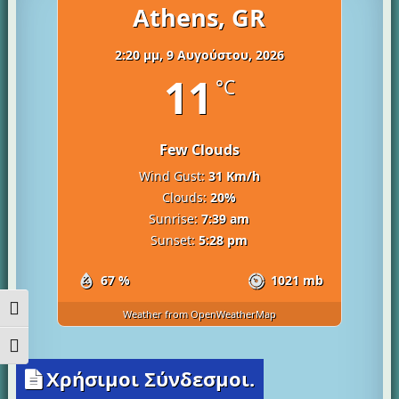
Athens, GR
2:20 μμ,
9 Αυγούστου, 2026
11
°C
Few Clouds
Wind Gust:
31 Km/h
Clouds:
20%
Sunrise:
7:39 am
Sunset:
5:28 pm
67 %
1021 mb
Εναλλαγή Υψηλής Αντίθεσης
Weather from OpenWeatherMap
Εναλλαγή Μεγέθους Γραμμάτων
Χρήσιμοι Σύνδεσμοι.