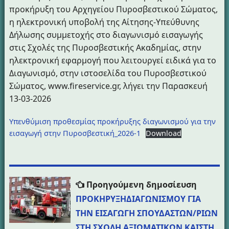
προκήρυξη του Αρχηγείου Πυροσβεστικού Σώματος,
η ηλεκτρονική υποβολή της Αίτησης-Υπεύθυνης
Δήλωσης συμμετοχής στο διαγωνισμό εισαγωγής
στις Σχολές της Πυροσβεστικής Ακαδημίας, στην
ηλεκτρονική εφαρμογή που λειτουργεί ειδικά για το
Διαγωνισμό, στην ιστοσελίδα του Πυροσβεστικού
Σώματος, www.fireservice.gr, λήγει την Παρασκευή
13-03-2026
Υπενθύμιση προθεσμίας προκήρυξης διαγωνισμού για την
εισαγωγή στην Πυροσβεστική_2026-1
Download
Πλοήγηση
Προηγ
Προηγούμενη δημοσίευση
άρθρων
δημοσί
ΠΡΟΚΗΡΥΞΗΔΙΑΓΩΝΙΣΜΟΥ ΓΙΑ
ΤΗΝ ΕΙΣΑΓΩΓΗ ΣΠΟΥΔΑΣΤΩΝ/ΡΙΩΝ
ΣΤΗ ΣΧΟΛΗ ΑΞΙΩΜΑΤΙΚΩΝ ΚΑΙΣΤΗ