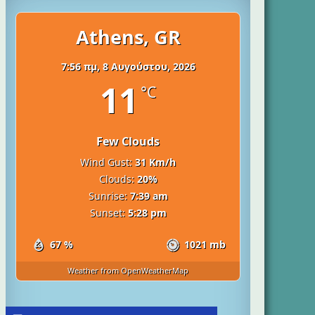
Athens, GR
7:56 πμ,
8 Αυγούστου, 2026
11
°C
Few Clouds
Wind Gust:
31 Km/h
Clouds:
20%
Sunrise:
7:39 am
Sunset:
5:28 pm
67 %
1021 mb
Weather from OpenWeatherMap