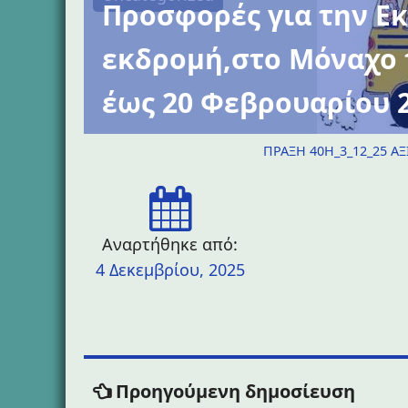
Προσφορές για την Ε
εκδρομή,στο Μόναχο 
έως 20 Φεβρουαρίου 
ΠΡΑΞΗ 40H_3_12_25 
Αναρτήθηκε από:
4 Δεκεμβρίου, 2025
Πλοήγηση
Προηγ
Προηγούμενη δημοσίευση