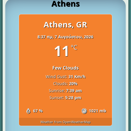
Athens
Athens, GR
8:37 πμ,
7 Αυγούστου, 2026
11
°C
Few Clouds
Wind Gust:
31 Km/h
Clouds:
20%
Sunrise:
7:39 am
Sunset:
5:28 pm
67 %
1021 mb
Weather from OpenWeatherMap