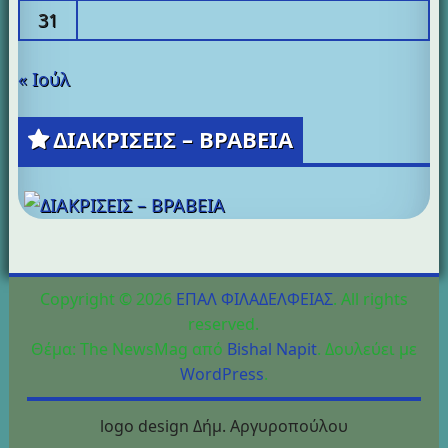
31
« Ιούλ
ΔΙΑΚΡΙΣΕΙΣ – ΒΡΑΒΕΙΑ
Copyright © 2026
ΕΠΑΛ ΦΙΛΑΔΕΛΦΕΙΑΣ
. All rights
reserved.
Θέμα: The NewsMag από
Bishal Napit
. Δουλεύει με
WordPress
.
logo design Δήμ. Αργυροπούλου