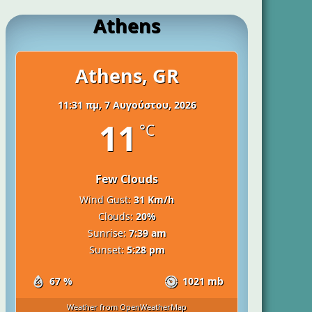
Athens
Athens, GR
11:31 πμ,
7 Αυγούστου, 2026
11
°C
Few Clouds
Wind Gust:
31 Km/h
Clouds:
20%
Sunrise:
7:39 am
Sunset:
5:28 pm
67 %
1021 mb
Weather from OpenWeatherMap