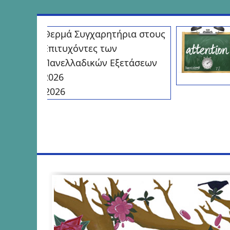
Προχωρήστε
Θερμά Συγχαρητήρια στους
στο
Επιτυχόντες των
περιεχόμενο
Πανελλαδικών Εξετάσεων
2026
υλίου, 2026