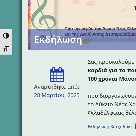
Εκδήλωση
Εναλλαγή Υψηλής Αντίθεσης
Εναλλαγή Μεγέθους Γραμμάτων
Σας προσκαλούμε
καρδιά για τα πα
100 χρόνια Μάνος
Αναρτήθηκε από:
28 Μαρτίου, 2025
που διοργανώνουν
το Λύκειο Νέας Χα
Φιλαδέλφειας θέλ
Εκδήλωση Χατζηδάκι